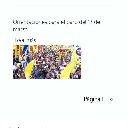
Orientaciones para el paro del 17 de
marzo
Leer más
Paginación
Página 1
Siguien
››
página