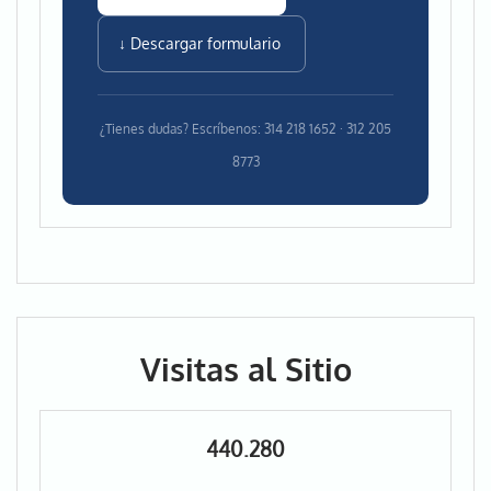
↓ Descargar formulario
¿Tienes dudas? Escríbenos: 314 218 1652 · 312 205
8773
Visitas al Sitio
440.280