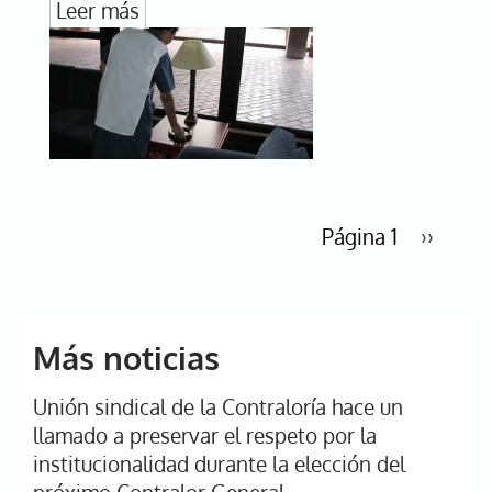
Leer más
Paginación
Página 1
Siguien
››
página
Más noticias
Unión sindical de la Contraloría hace un
llamado a preservar el respeto por la
institucionalidad durante la elección del