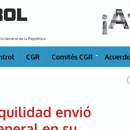
¡A
ROL
ría General de la República
ntrol
CGR
Comités CGR
Acuerdo
+
B
quilidad envió
eneral en su