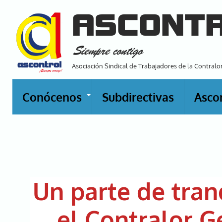
Pasar
ASCONT
al
contenido
Siempre contigo
principal
Asociación Sindical de Trabajadores de la Contralo
Conócenos
Subdirectivas
Asco
+
Un parte de tran
el Contralor G