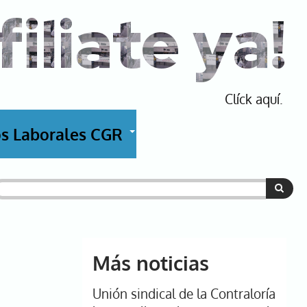
filiate ya!
Clíck aquí.
s Laborales CGR
+
uscar
Más noticias
Unión sindical de la Contraloría