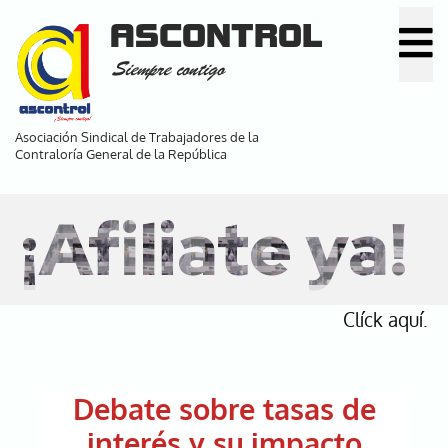
Pasar
ASCONTROL
al
Siempre contigo
contenido
principal
Asociación Sindical de Trabajadores de la
Contraloría General de la República
¡Afiliate ya!
Clíck aquí.
Debate sobre tasas de
interés y su impacto