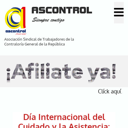
Pasar
ASCONTROL
al
Siempre contigo
contenido
principal
Asociación Sindical de Trabajadores de la
Contraloría General de la República
¡Afiliate ya!
Clíck aquí.
Día Internacional del
Cuidado y la Asistencia: