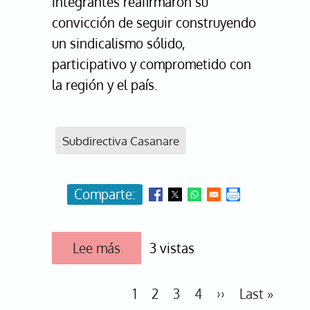
integrantes reafirmaron su
convicción de seguir construyendo
un sindicalismo sólido,
participativo y comprometido con
la región y el país.
Subdirectiva Casanare
Lee más
sobre
3 vistas
Casanare
celebra
25
Paginación
Página
1
Página
2
Página
3
Página
4
Siguiente
››
Última
Last »
años