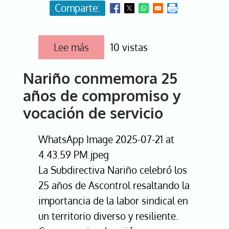
Lee más
sobre
10 vistas
Norte
de
Nariño conmemora 25
Santander
celebra
años de compromiso y
25
años
vocación de servicio
de
entrega
y
WhatsApp Image 2025-07-21 at
unidad
sindical
4.43.59 PM.jpeg
La Subdirectiva Nariño celebró los
25 años de Ascontrol resaltando la
importancia de la labor sindical en
un territorio diverso y resiliente.