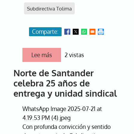
Subdirectiva Tolima
Lee más
sobre
2 vistas
Tolima
conmemora
Norte de Santander
25
años
celebra 25 años de
de
historia,
entrega y unidad sindical
integridad
y
compromiso
WhatsApp Image 2025-07-21 at
sindical
4.19.53 PM (4).jpeg
Con profunda convicción y sentido