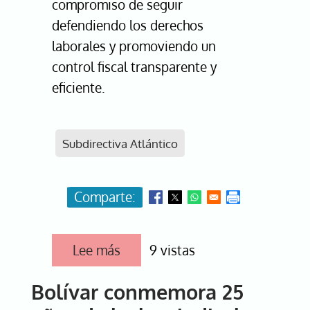
compromiso de seguir
defendiendo los derechos
laborales y promoviendo un
control fiscal transparente y
eficiente.
Subdirectiva Atlántico
Lee más
sobre
9 vistas
Atlántico
celebra
Bolívar conmemora 25
25
años