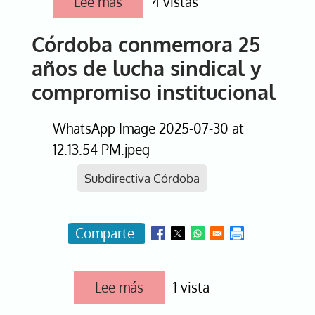
Lee más
sobre
4 vistas
Nariño
conmemora
Córdoba conmemora 25
25
años
años de lucha sindical y
de
compromiso
compromiso institucional
y
vocación
de
WhatsApp Image 2025-07-30 at
servicio
12.13.54 PM.jpeg
Subdirectiva Córdoba
Lee más
sobre
1 vista
Córdoba
conmemora