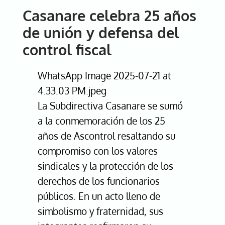
25
Casanare celebra 25 años
años
de
de unión y defensa del
lucha
control fiscal
sindical
y
compromiso
WhatsApp Image 2025-07-21 at
institucional
4.33.03 PM.jpeg
La Subdirectiva Casanare se sumó
a la conmemoración de los 25
años de Ascontrol resaltando su
compromiso con los valores
sindicales y la protección de los
derechos de los funcionarios
públicos. En un acto lleno de
simbolismo y fraternidad, sus