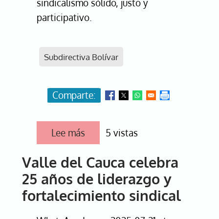
sindicalismo sólido, justo y
participativo.
Subdirectiva Bolívar
Lee más
sobre
5 vistas
Bolívar
conmemora
Valle del Cauca celebra
25
años
25 años de liderazgo y
de
lucha
fortalecimiento sindical
sindical
y
vocación