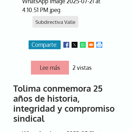
WhatsApp Image 2025-07-21 at
institucional
4.10.51 PM.jpeg
Subdirectiva Valle
Lee más
sobre
2 vistas
Valle
del
Cauca
Tolima conmemora 25
celebra
25
años de historia,
años
integridad y compromiso
de
liderazgo
sindical
y
fortalecimiento
sindical