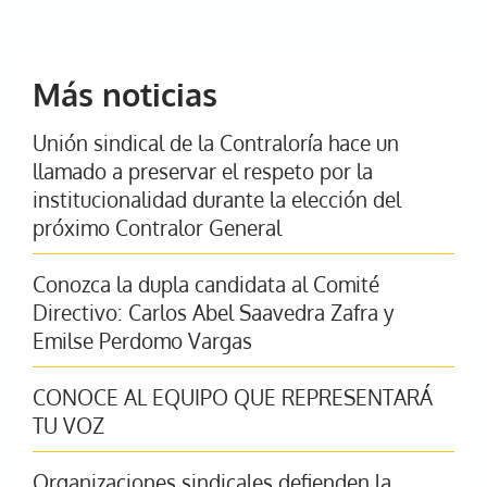
de
actual
página
página
unión
y
defensa
Más noticias
del
control
fiscal
Unión sindical de la Contraloría hace un
llamado a preservar el respeto por la
institucionalidad durante la elección del
próximo Contralor General
Conozca la dupla candidata al Comité
Directivo: Carlos Abel Saavedra Zafra y
Emilse Perdomo Vargas
CONOCE AL EQUIPO QUE REPRESENTARÁ
TU VOZ
Organizaciones sindicales defienden la