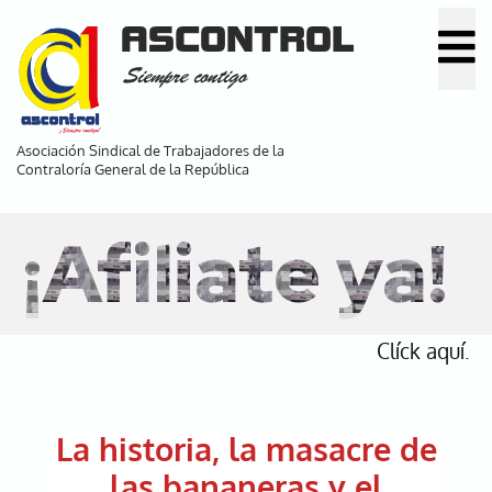
Pasar
ASCONTROL
al
Siempre contigo
contenido
principal
Asociación Sindical de Trabajadores de la
Contraloría General de la República
¡Afiliate ya!
Clíck aquí.
La historia, la masacre de
las bananeras y el