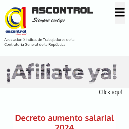
Pasar
ASCONTROL
al
Siempre contigo
contenido
principal
Asociación Sindical de Trabajadores de la
Contraloría General de la República
¡Afiliate ya!
Clíck aquí.
Decreto aumento salarial
2024