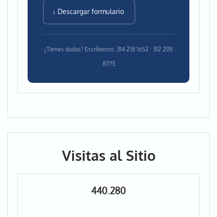
↓ Descargar formulario
¿Tienes dudas? Escríbenos: 314 218 1652 · 312 205
8773
Visitas al Sitio
440.280